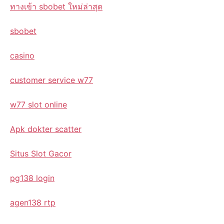
ทางเข้า sbobet ใหม่ล่าสุด
sbobet
casino
customer service w77
w77 slot online
Apk dokter scatter
Situs Slot Gacor
pg138 login
agen138 rtp