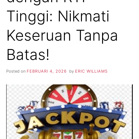
Tinggi: Nikmati
Keseruan Tanpa
Batas!
Posted on
FEBRUARI 4, 2026
by
ERIC WILLIAMS