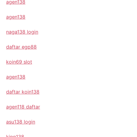
agen138
agen138
naga138 login
daftar egp88
koin69 slot
agen138
daftar koin138
agen118 daftar
asu138 login
king138