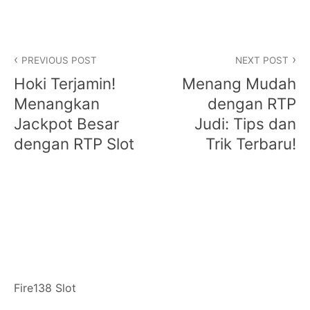
N
PREVIOUS POST
NEXT POST
a
Hoki Terjamin!
Menang Mudah
v
Menangkan
dengan RTP
Jackpot Besar
Judi: Tips dan
i
dengan RTP Slot
Trik Terbaru!
g
a
s
i
p
o
Fire138 Slot