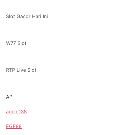
Slot Gacor Hari Ini
W77 Slot
RTP Live Slot
APi
agen 138
EGP88