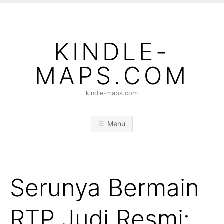
Skip to content
KINDLE-
MAPS.COM
kindle-maps.com
Menu
Serunya Bermain
RTP Judi Resmi: