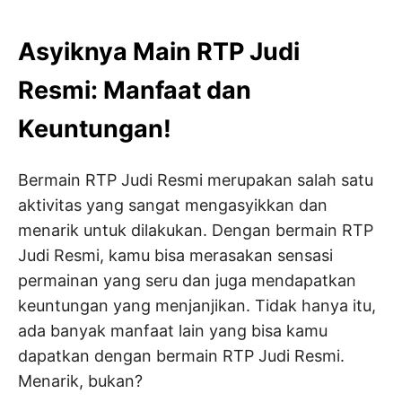
Asyiknya Main RTP Judi
Resmi: Manfaat dan
Keuntungan!
Bermain RTP Judi Resmi merupakan salah satu
aktivitas yang sangat mengasyikkan dan
menarik untuk dilakukan. Dengan bermain RTP
Judi Resmi, kamu bisa merasakan sensasi
permainan yang seru dan juga mendapatkan
keuntungan yang menjanjikan. Tidak hanya itu,
ada banyak manfaat lain yang bisa kamu
dapatkan dengan bermain RTP Judi Resmi.
Menarik, bukan?