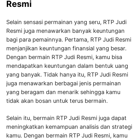
Resmi
Selain sensasi permainan yang seru, RTP Judi
Resmi juga menawarkan banyak keuntungan
bagi para pemainnya. Pertama, RTP Judi Resmi
menjanjikan keuntungan finansial yang besar.
Dengan bermain RTP Judi Resmi, kamu bisa
mendapatkan keuntungan dalam bentuk uang
yang banyak. Tidak hanya itu, RTP Judi Resmi
juga menawarkan berbagai jenis permainan
yang beragam dan menarik sehingga kamu
tidak akan bosan untuk terus bermain.
Selain itu, bermain RTP Judi Resmi juga dapat
meningkatkan kemampuan analisis dan strategi
kamu. Dengan bermain RTP Judi Resmi, kamu