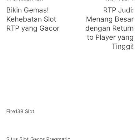
a
Bikin Gemas!
RTP Judi:
v
Kehebatan Slot
Menang Besar
RTP yang Gacor
dengan Return
i
to Player yang
g
Tinggi!
a
s
i
p
o
Fire138 Slot
s
Situs Slot Gacor Pragmatic