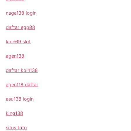
naga138 login
daftar egp88
koin69 slot
agen138
daftar koin138
agen118 daftar
asu138 login
king138
situs toto