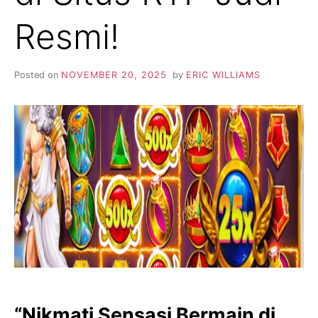
Resmi!
Posted on
NOVEMBER 20, 2025
by
ERIC WILLIAMS
“Nikmati Sensasi Bermain di