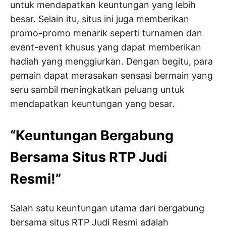
untuk mendapatkan keuntungan yang lebih
besar. Selain itu, situs ini juga memberikan
promo-promo menarik seperti turnamen dan
event-event khusus yang dapat memberikan
hadiah yang menggiurkan. Dengan begitu, para
pemain dapat merasakan sensasi bermain yang
seru sambil meningkatkan peluang untuk
mendapatkan keuntungan yang besar.
“Keuntungan Bergabung
Bersama Situs RTP Judi
Resmi!”
Salah satu keuntungan utama dari bergabung
bersama situs RTP Judi Resmi adalah