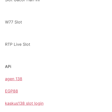
W77 Slot
RTP Live Slot
APi
agen 138
EGP88
kaskus138 slot login