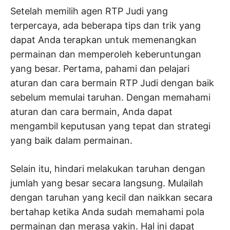
Setelah memilih agen RTP Judi yang
terpercaya, ada beberapa tips dan trik yang
dapat Anda terapkan untuk memenangkan
permainan dan memperoleh keberuntungan
yang besar. Pertama, pahami dan pelajari
aturan dan cara bermain RTP Judi dengan baik
sebelum memulai taruhan. Dengan memahami
aturan dan cara bermain, Anda dapat
mengambil keputusan yang tepat dan strategi
yang baik dalam permainan.
Selain itu, hindari melakukan taruhan dengan
jumlah yang besar secara langsung. Mulailah
dengan taruhan yang kecil dan naikkan secara
bertahap ketika Anda sudah memahami pola
permainan dan merasa yakin. Hal ini dapat