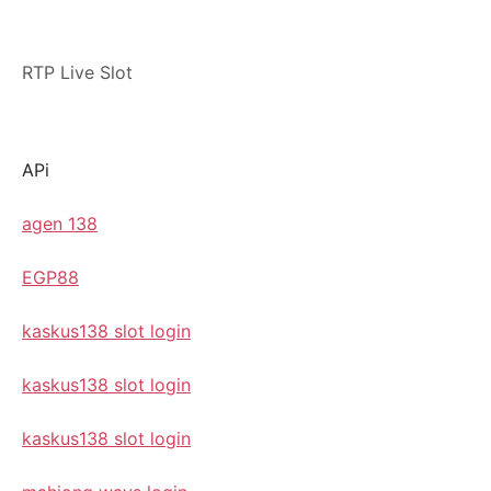
RTP Live Slot
APi
agen 138
EGP88
kaskus138 slot login
kaskus138 slot login
kaskus138 slot login