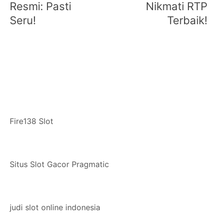
Resmi: Pasti
Nikmati RTP
i
Seru!
Terbaik!
g
a
s
i
p
o
Fire138 Slot
s
Situs Slot Gacor Pragmatic
judi slot online indonesia