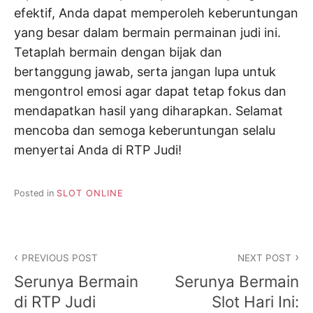
efektif, Anda dapat memperoleh keberuntungan
yang besar dalam bermain permainan judi ini.
Tetaplah bermain dengan bijak dan
bertanggung jawab, serta jangan lupa untuk
mengontrol emosi agar dapat tetap fokus dan
mendapatkan hasil yang diharapkan. Selamat
mencoba dan semoga keberuntungan selalu
menyertai Anda di RTP Judi!
Posted in
SLOT ONLINE
N
PREVIOUS POST
NEXT POST
a
Serunya Bermain
Serunya Bermain
v
di RTP Judi
Slot Hari Ini: