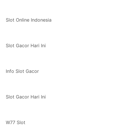
Slot Online Indonesia
Slot Gacor Hari Ini
Info Slot Gacor
Slot Gacor Hari Ini
W77 Slot