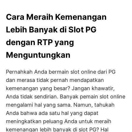
Cara Meraih Kemenangan
Lebih Banyak di Slot PG
dengan RTP yang
Menguntungkan
Pernahkah Anda bermain slot online dari PG
dan merasa tidak pernah mendapatkan
kemenangan yang besar? Jangan khawatir,
Anda tidak sendirian. Banyak pemain slot online
mengalami hal yang sama. Namun, tahukah
Anda bahwa ada satu hal yang dapat
meningkatkan peluang Anda untuk meraih
kemenangan lebih banyak di slot PG? Hal