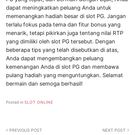
dapat meningkatkan peluang Anda untuk
memenangkan hadiah besar di slot PG. Jangan
terlalu fokus pada tema dan fitur bonus yang
menarik, tetapi pikirkan juga tentang nilai RTP
yang dimiliki oleh slot PG tersebut. Dengan
beberapa tips yang telah disebutkan di atas,
Anda dapat mengembangkan peluang
kemenangan Anda di slot PG dan membawa
pulang hadiah yang menguntungkan. Selamat
bermain dan semoga berhasil!
Posted in
SLOT ONLINE
N
PREVIOUS POST
NEXT POST