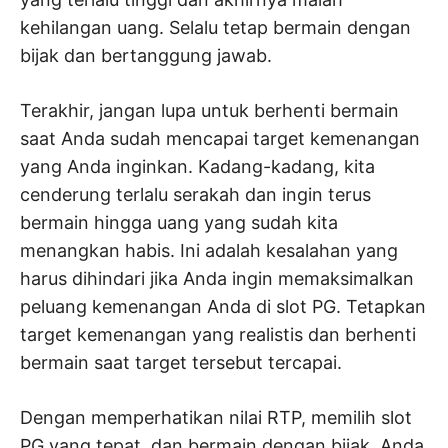
kehilangan uang. Selalu tetap bermain dengan
bijak dan bertanggung jawab.
Terakhir, jangan lupa untuk berhenti bermain
saat Anda sudah mencapai target kemenangan
yang Anda inginkan. Kadang-kadang, kita
cenderung terlalu serakah dan ingin terus
bermain hingga uang yang sudah kita
menangkan habis. Ini adalah kesalahan yang
harus dihindari jika Anda ingin memaksimalkan
peluang kemenangan Anda di slot PG. Tetapkan
target kemenangan yang realistis dan berhenti
bermain saat target tersebut tercapai.
Dengan memperhatikan nilai RTP, memilih slot
PG yang tepat, dan bermain dengan bijak, Anda