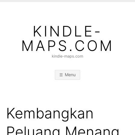
Skip to content
KINDLE-
MAPS.COM
kindle-maps.com
Menu
Kembangkan
Peluang Menang