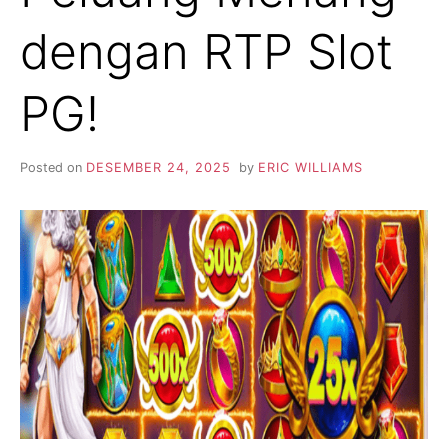
dengan RTP Slot
PG!
Posted on
DESEMBER 24, 2025
by
ERIC WILLIAMS