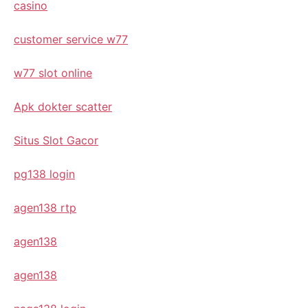
casino
customer service w77
w77 slot online
Apk dokter scatter
Situs Slot Gacor
pg138 login
agen138 rtp
agen138
agen138