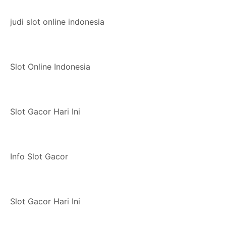
judi slot online indonesia
Slot Online Indonesia
Slot Gacor Hari Ini
Info Slot Gacor
Slot Gacor Hari Ini