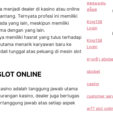
ทดลองเล่น
a menjadi dealer di kasino atau online
สล็อต
ntang. Ternyata profesi ini memiliki
King138
pada yang lain, meskipun memiliki
Login
ma dengan yang lain.
ya memiliki hasrat yang tulus terhadap
King138
rutama menarik karyawan baru ke
Login
ndali tunggal atas peluang di mesin slot
ทางเข้า sbobet
sbobet
SLOT ONLINE
casino
 kasino adalah tanggung jawab utama
urangan kasino, dealer juga bertugas
customer ser
rtanggung jawab atas setiap aspek
w77 slot onli