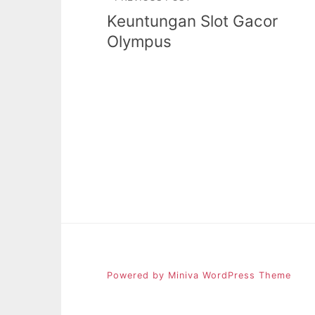
pos
Keuntungan Slot Gacor
Olympus
Powered by
Miniva WordPress Theme