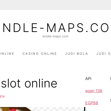
INDLE-MAPS.C
kindle-maps.com
ONLINE
CASINO ONLINE
JUDI BOLA
JUDI 
slot online
APi
agen 138
GEN
EGP88