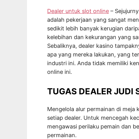
Dealer untuk slot online
– Sejujurny
adalah pekerjaan yang sangat mena
sedikit lebih banyak kerugian dari
kelebihan dan kekurangan yang sa
Sebaliknya, dealer kasino tampakn
apa yang mereka lakukan, yang te
industri ini. Anda tidak memiliki ke
online ini.
TUGAS DEALER JUDI 
Mengelola alur permainan di meja
setiap dealer. Untuk mencegah kec
mengawasi perilaku pemain dan be
permainan.