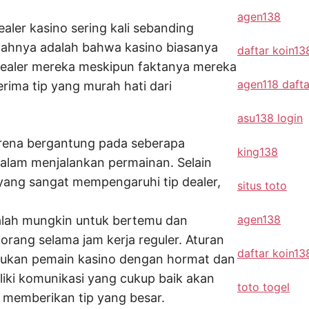
agen138
ealer kasino sering kali sebanding
lahnya adalah bahwa kasino biasanya
daftar koin13
dealer mereka meskipun faktanya mereka
agen118 dafta
rima tip yang murah hati dari
asu138 login
arena bergantung pada seberapa
king138
dalam menjalankan permainan. Selain
yang sangat mempengaruhi tip dealer,
situs toto
agen138
alah mungkin untuk bertemu dan
orang selama jam kerja reguler. Aturan
daftar koin13
kukan pemain kasino dengan hormat dan
liki komunikasi yang cukup baik akan
toto togel
memberikan tip yang besar.