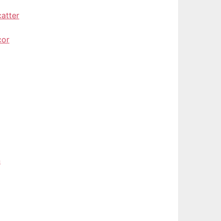
atter
cor
n