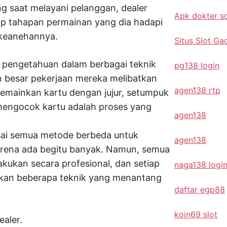
g saat melayani pelanggan, dealer
Apk dokter sc
ap tahapan permainan yang dia hadapi
 keanehannya.
Situs Slot Ga
ki pengetahuan dalam berbagai teknik
pg138 login
 besar pekerjaan mereka melibatkan
agen138 rtp
emainkan kartu dengan jujur, setumpuk
 mengocok kartu adalah proses yang
agen138
ai semua metode berbeda untuk
agen138
rena ada begitu banyak. Namun, semua
akukan secara profesional, dan setiap
naga138 logi
akan beberapa teknik yang menantang
daftar egp88
koin69 slot
ealer.