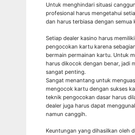
Untuk menghindari situasi canggun
profesional harus mengetahui seti
dan harus terbiasa dengan semua
Setiap dealer kasino harus memili
pengocokan kartu karena sebagian
bermain permainan kartu. Untuk m
harus dikocok dengan benar, jadi
sangat penting.
Sangat menantang untuk menguas
mengocok kartu dengan sukses ka
teknik pengocokan dasar harus dil
dealer juga harus dapat menggun
namun canggih.
Keuntungan yang dihasilkan oleh d