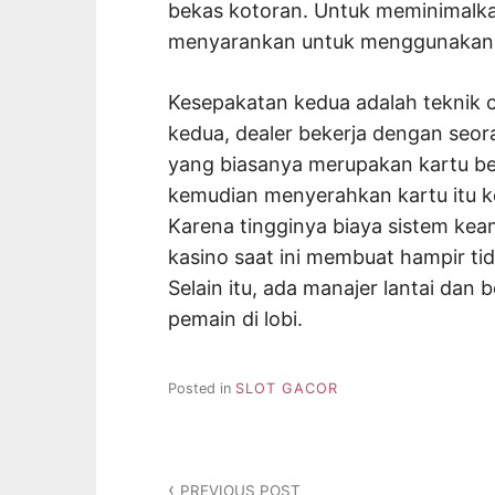
bekas kotoran. Untuk meminimalka
menyarankan untuk menggunakan a
Kesepakatan kedua adalah teknik c
kedua, dealer bekerja dengan seora
yang biasanya merupakan kartu be
kemudian menyerahkan kartu itu 
Karena tingginya biaya sistem ke
kasino saat ini membuat hampir ti
Selain itu, ada manajer lantai dan
pemain di lobi.
Posted in
SLOT GACOR
Navigasi
PREVIOUS POST