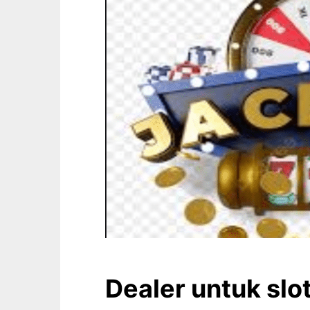
Dealer untuk slot