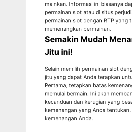
mainkan. Informasi ini biasanya da
permainan slot atau di situs perjud
permainan slot dengan RTP yang t
memenangkan permainan.
Semakin Mudah Menang
Jitu ini!
Selain memilih permainan slot den
jitu yang dapat Anda terapkan un
Pertama, tetapkan batas kemenang
memulai bermain. Ini akan memban
kecanduan dan kerugian yang besa
kemenangan yang Anda tentukan, s
kemenangan Anda.