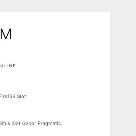
OM
ONLINE
Fire138 Slot
Situs Slot Gacor Pragmatic