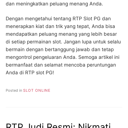
dan meningkatkan peluang menang Anda.
Dengan mengetahui tentang RTP Slot PG dan
menerapkan kiat dan trik yang tepat, Anda bisa
mendapatkan peluang menang yang lebih besar
di setiap permainan slot. Jangan lupa untuk selalu
bermain dengan bertanggung jawab dan tetap
mengontrol pengeluaran Anda. Semoga artikel ini
bermanfaat dan selamat mencoba peruntungan
Anda di RTP slot PG!
Posted in
SLOT ONLINE
RTP Judi Resmi: Nikmati