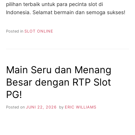
pilihan terbaik untuk para pecinta slot di
Indonesia. Selamat bermain dan semoga sukses!
Posted in
SLOT ONLINE
Main Seru dan Menang
Besar dengan RTP Slot
PG!
Posted on
JUNI 22, 2026
by
ERIC WILLIAMS