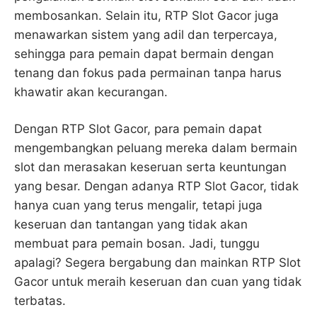
membosankan. Selain itu, RTP Slot Gacor juga
menawarkan sistem yang adil dan terpercaya,
sehingga para pemain dapat bermain dengan
tenang dan fokus pada permainan tanpa harus
khawatir akan kecurangan.
Dengan RTP Slot Gacor, para pemain dapat
mengembangkan peluang mereka dalam bermain
slot dan merasakan keseruan serta keuntungan
yang besar. Dengan adanya RTP Slot Gacor, tidak
hanya cuan yang terus mengalir, tetapi juga
keseruan dan tantangan yang tidak akan
membuat para pemain bosan. Jadi, tunggu
apalagi? Segera bergabung dan mainkan RTP Slot
Gacor untuk meraih keseruan dan cuan yang tidak
terbatas.