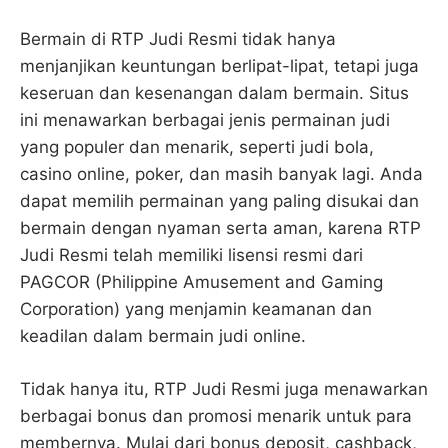
Bermain di RTP Judi Resmi tidak hanya
menjanjikan keuntungan berlipat-lipat, tetapi juga
keseruan dan kesenangan dalam bermain. Situs
ini menawarkan berbagai jenis permainan judi
yang populer dan menarik, seperti judi bola,
casino online, poker, dan masih banyak lagi. Anda
dapat memilih permainan yang paling disukai dan
bermain dengan nyaman serta aman, karena RTP
Judi Resmi telah memiliki lisensi resmi dari
PAGCOR (Philippine Amusement and Gaming
Corporation) yang menjamin keamanan dan
keadilan dalam bermain judi online.
Tidak hanya itu, RTP Judi Resmi juga menawarkan
berbagai bonus dan promosi menarik untuk para
membernya. Mulai dari bonus deposit, cashback,