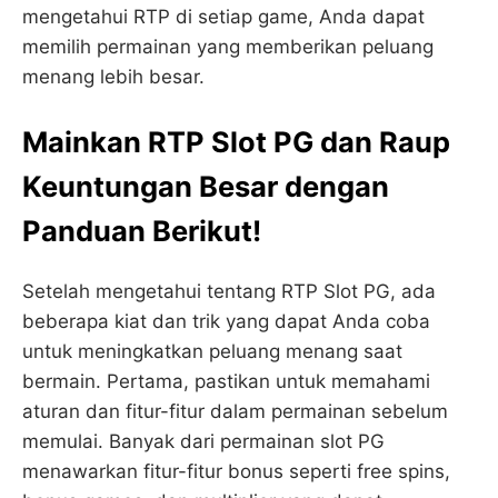
mengetahui RTP di setiap game, Anda dapat
memilih permainan yang memberikan peluang
menang lebih besar.
Mainkan RTP Slot PG dan Raup
Keuntungan Besar dengan
Panduan Berikut!
Setelah mengetahui tentang RTP Slot PG, ada
beberapa kiat dan trik yang dapat Anda coba
untuk meningkatkan peluang menang saat
bermain. Pertama, pastikan untuk memahami
aturan dan fitur-fitur dalam permainan sebelum
memulai. Banyak dari permainan slot PG
menawarkan fitur-fitur bonus seperti free spins,