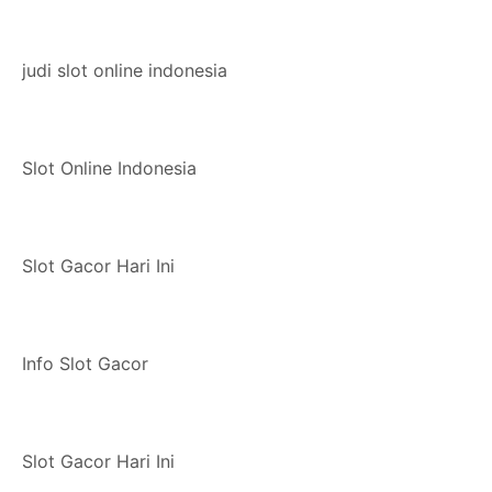
judi slot online indonesia
Slot Online Indonesia
Slot Gacor Hari Ini
Info Slot Gacor
Slot Gacor Hari Ini