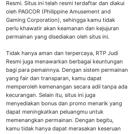
Resmi. Situs ini telah resmi terdaftar dan diakui
oleh PAGCOR (Philippine Amusement and
Gaming Corporation), sehingga kamu tidak
perlu khawatir akan keamanan dan kejujuran
permainan yang disediakan oleh situs ini.
Tidak hanya aman dan terpercaya, RTP Judi
Resmi juga menawarkan berbagai keuntungan
bagi para pemainnya. Dengan sistem permainan
yang fair dan transparan, kamu dapat
memperoleh kemenangan secara adil tanpa ada
kecurangan. Selain itu, situs ini juga
menyediakan bonus dan promo menarik yang
dapat meningkatkan peluangmu untuk
memenangkan permainan. Dengan begitu,
kamu tidak hanya dapat merasakan keseruan