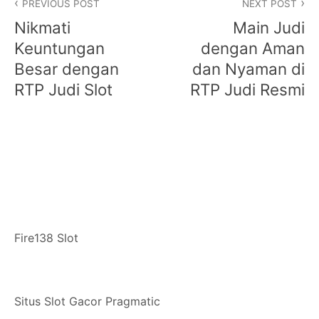
PREVIOUS POST
NEXT POST
a
Nikmati
Main Judi
v
Keuntungan
dengan Aman
Besar dengan
dan Nyaman di
i
RTP Judi Slot
RTP Judi Resmi
g
a
s
i
p
o
Fire138 Slot
s
Situs Slot Gacor Pragmatic