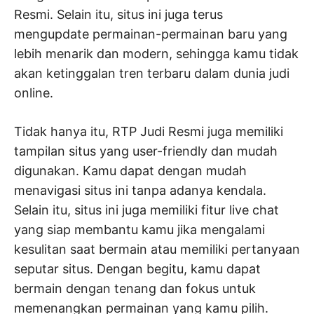
Resmi. Selain itu, situs ini juga terus
mengupdate permainan-permainan baru yang
lebih menarik dan modern, sehingga kamu tidak
akan ketinggalan tren terbaru dalam dunia judi
online.
Tidak hanya itu, RTP Judi Resmi juga memiliki
tampilan situs yang user-friendly dan mudah
digunakan. Kamu dapat dengan mudah
menavigasi situs ini tanpa adanya kendala.
Selain itu, situs ini juga memiliki fitur live chat
yang siap membantu kamu jika mengalami
kesulitan saat bermain atau memiliki pertanyaan
seputar situs. Dengan begitu, kamu dapat
bermain dengan tenang dan fokus untuk
memenangkan permainan yang kamu pilih.