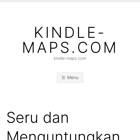
Skip to content
KINDLE-
MAPS.COM
kindle-maps.com
Menu
Seru dan
Menguntungkan,