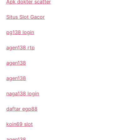
Apk dokter scatter
Situs Slot Gacor
pg138 login
agen138 rtp
agen138
agen138
naga138 login
daftar egp88
koin69 slot
agen138