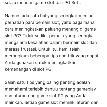
selalu mencari game slot dari PG Soft.
Namun, ada satu hal yang seringkali menjadi
perhatian para pemain slot, yaitu bagaimana
cara meningkatkan peluang menang di game
slot PG? Tidak sedikit pemain yang seringkali
mengalami kekalahan dalam bermain slot dan
merasa frustasi. Untuk itu, kami telah
merangkum beberapa tips dan trik yang dapat
Anda gunakan untuk meningkatkan
kemenangan di slot PG.
Salah satu tips yang paling penting adalah
memahami terlebih dahulu tentang gameplay
dan aturan dari game slot PG yang Anda
mainkan. Setiap game slot memiliki aturan dan