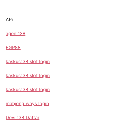
APi
agen 138
EGP88
kaskus138 slot login
kaskus138 slot login
kaskus138 slot login
mahjong ways login
Devil138 Daftar