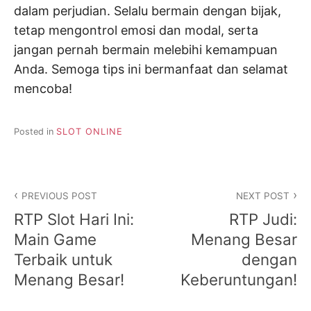
dalam perjudian. Selalu bermain dengan bijak,
tetap mengontrol emosi dan modal, serta
jangan pernah bermain melebihi kemampuan
Anda. Semoga tips ini bermanfaat dan selamat
mencoba!
Posted in
SLOT ONLINE
N
PREVIOUS POST
NEXT POST
a
RTP Slot Hari Ini:
RTP Judi:
v
Main Game
Menang Besar
Terbaik untuk
dengan
i
Menang Besar!
Keberuntungan!
g