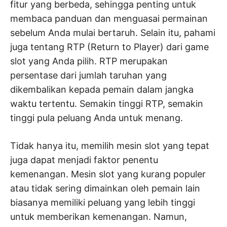
fitur yang berbeda, sehingga penting untuk
membaca panduan dan menguasai permainan
sebelum Anda mulai bertaruh. Selain itu, pahami
juga tentang RTP (Return to Player) dari game
slot yang Anda pilih. RTP merupakan
persentase dari jumlah taruhan yang
dikembalikan kepada pemain dalam jangka
waktu tertentu. Semakin tinggi RTP, semakin
tinggi pula peluang Anda untuk menang.
Tidak hanya itu, memilih mesin slot yang tepat
juga dapat menjadi faktor penentu
kemenangan. Mesin slot yang kurang populer
atau tidak sering dimainkan oleh pemain lain
biasanya memiliki peluang yang lebih tinggi
untuk memberikan kemenangan. Namun,