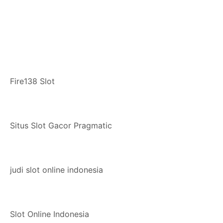
a
s
i
p
o
Fire138 Slot
s
Situs Slot Gacor Pragmatic
judi slot online indonesia
Slot Online Indonesia