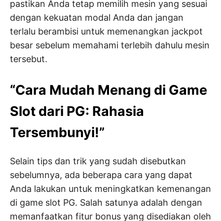
pastikan Anda tetap memilih mesin yang sesuai
dengan kekuatan modal Anda dan jangan
terlalu berambisi untuk memenangkan jackpot
besar sebelum memahami terlebih dahulu mesin
tersebut.
“Cara Mudah Menang di Game
Slot dari PG: Rahasia
Tersembunyi!”
Selain tips dan trik yang sudah disebutkan
sebelumnya, ada beberapa cara yang dapat
Anda lakukan untuk meningkatkan kemenangan
di game slot PG. Salah satunya adalah dengan
memanfaatkan fitur bonus yang disediakan oleh