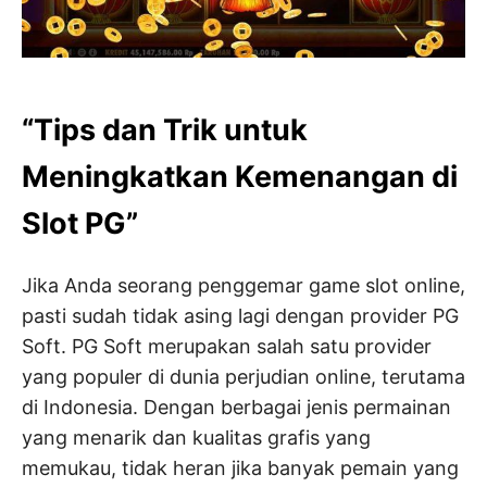
“Tips dan Trik untuk
Meningkatkan Kemenangan di
Slot PG”
Jika Anda seorang penggemar game slot online,
pasti sudah tidak asing lagi dengan provider PG
Soft. PG Soft merupakan salah satu provider
yang populer di dunia perjudian online, terutama
di Indonesia. Dengan berbagai jenis permainan
yang menarik dan kualitas grafis yang
memukau, tidak heran jika banyak pemain yang