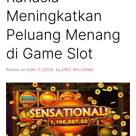
Meningkatkan
Peluang Menang
di Game Slot
Posted on
JUNI 7, 2026
by
ERIC WILLIAMS