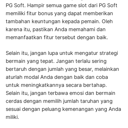
PG Soft. Hampir semua game slot dari PG Soft
memiliki fitur bonus yang dapat memberikan
tambahan keuntungan kepada pemain. Oleh
karena itu, pastikan Anda memahami dan
memanfaatkan fitur tersebut dengan baik.
Selain itu, jangan lupa untuk mengatur strategi
bermain yang tepat. Jangan terlalu sering
bertaruh dengan jumlah yang besar, melainkan
aturlah modal Anda dengan baik dan coba
untuk meningkatkannya secara bertahap.
Selain itu, jangan terbawa emosi dan bermain
cerdas dengan memilih jumlah taruhan yang
sesuai dengan peluang kemenangan yang Anda
miliki.