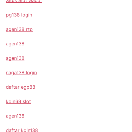
Situs Slot Gacor
pg138 login
agen138 rtp
agen138
agen138
naga138 login
daftar egp88
koin69 slot
agen138
daftar koin138