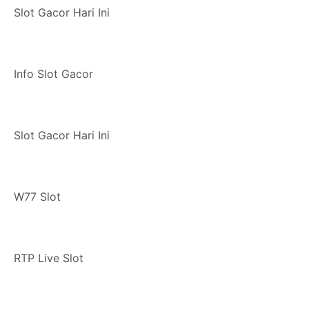
Slot Gacor Hari Ini
Info Slot Gacor
Slot Gacor Hari Ini
W77 Slot
RTP Live Slot