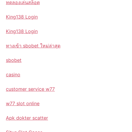
ทดลองเล่นสล็อต
King138 Login
King138 Login
ทางเข้า sbobet ใหม่ล่าสุด
sbobet
casino
customer service w77
w77 slot online
Apk dokter scatter