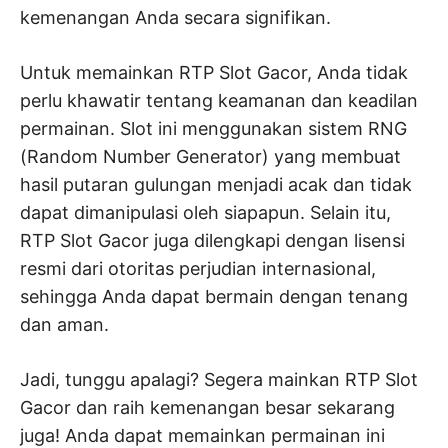
kemenangan Anda secara signifikan.
Untuk memainkan RTP Slot Gacor, Anda tidak
perlu khawatir tentang keamanan dan keadilan
permainan. Slot ini menggunakan sistem RNG
(Random Number Generator) yang membuat
hasil putaran gulungan menjadi acak dan tidak
dapat dimanipulasi oleh siapapun. Selain itu,
RTP Slot Gacor juga dilengkapi dengan lisensi
resmi dari otoritas perjudian internasional,
sehingga Anda dapat bermain dengan tenang
dan aman.
Jadi, tunggu apalagi? Segera mainkan RTP Slot
Gacor dan raih kemenangan besar sekarang
juga! Anda dapat memainkan permainan ini