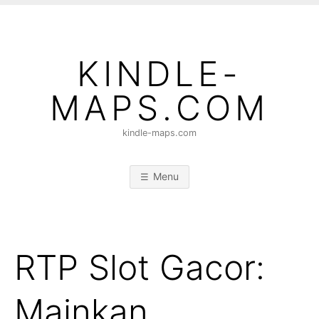
Skip to content
KINDLE-
MAPS.COM
kindle-maps.com
Menu
RTP Slot Gacor:
Mainkan