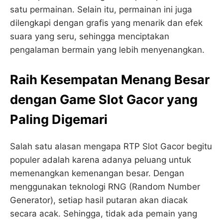
satu permainan. Selain itu, permainan ini juga
dilengkapi dengan grafis yang menarik dan efek
suara yang seru, sehingga menciptakan
pengalaman bermain yang lebih menyenangkan.
Raih Kesempatan Menang Besar
dengan Game Slot Gacor yang
Paling Digemari
Salah satu alasan mengapa RTP Slot Gacor begitu
populer adalah karena adanya peluang untuk
memenangkan kemenangan besar. Dengan
menggunakan teknologi RNG (Random Number
Generator), setiap hasil putaran akan diacak
secara acak. Sehingga, tidak ada pemain yang