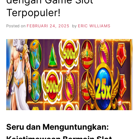
Terpopuler!
Posted on
FEBRUARI 24, 2025
by
ERIC WILLIAMS
Seru dan Menguntungkan: