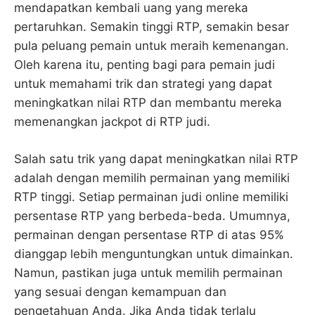
mendapatkan kembali uang yang mereka
pertaruhkan. Semakin tinggi RTP, semakin besar
pula peluang pemain untuk meraih kemenangan.
Oleh karena itu, penting bagi para pemain judi
untuk memahami trik dan strategi yang dapat
meningkatkan nilai RTP dan membantu mereka
memenangkan jackpot di RTP judi.
Salah satu trik yang dapat meningkatkan nilai RTP
adalah dengan memilih permainan yang memiliki
RTP tinggi. Setiap permainan judi online memiliki
persentase RTP yang berbeda-beda. Umumnya,
permainan dengan persentase RTP di atas 95%
dianggap lebih menguntungkan untuk dimainkan.
Namun, pastikan juga untuk memilih permainan
yang sesuai dengan kemampuan dan
pengetahuan Anda. Jika Anda tidak terlalu