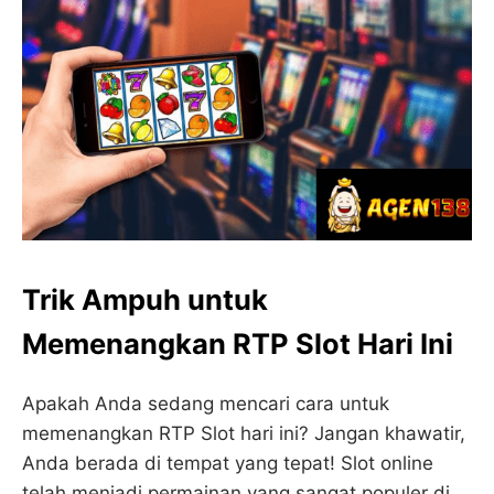
Trik Ampuh untuk
Memenangkan RTP Slot Hari Ini
Apakah Anda sedang mencari cara untuk
memenangkan RTP Slot hari ini? Jangan khawatir,
Anda berada di tempat yang tepat! Slot online
telah menjadi permainan yang sangat populer di