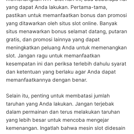
yang dapat Anda lakukan. Pertama-tama,
pastikan untuk memanfaatkan bonus dan promosi
yang ditawarkan oleh situs slot online. Banyak
situs menawarkan bonus selamat datang, putaran
gratis, dan promosi lainnya yang dapat
meningkatkan peluang Anda untuk memenangkan
slot. Jangan ragu untuk memanfaatkan
kesempatan ini dan periksa terlebih dahulu syarat
dan ketentuan yang berlaku agar Anda dapat
memanfaatkannya dengan benar.
Selain itu, penting untuk membatasi jumlah
taruhan yang Anda lakukan. Jangan terjebak
dalam permainan dan terus melakukan taruhan
yang lebih besar untuk mencoba mengejar
kemenangan. Ingatlah bahwa mesin slot didesain