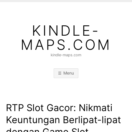
Skip to content
KINDLE-
MAPS.COM
kindle-maps.com
Menu
RTP Slot Gacor: Nikmati
Keuntungan Berlipat-lipat
dengan Game Slot