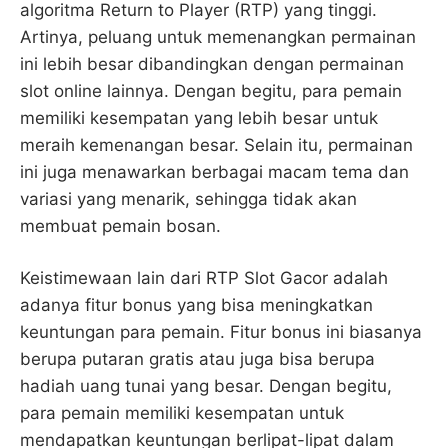
algoritma Return to Player (RTP) yang tinggi.
Artinya, peluang untuk memenangkan permainan
ini lebih besar dibandingkan dengan permainan
slot online lainnya. Dengan begitu, para pemain
memiliki kesempatan yang lebih besar untuk
meraih kemenangan besar. Selain itu, permainan
ini juga menawarkan berbagai macam tema dan
variasi yang menarik, sehingga tidak akan
membuat pemain bosan.
Keistimewaan lain dari RTP Slot Gacor adalah
adanya fitur bonus yang bisa meningkatkan
keuntungan para pemain. Fitur bonus ini biasanya
berupa putaran gratis atau juga bisa berupa
hadiah uang tunai yang besar. Dengan begitu,
para pemain memiliki kesempatan untuk
mendapatkan keuntungan berlipat-lipat dalam