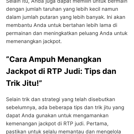
Selain itu, Anda juga dapat memilih untuk bermain
dengan jumlah taruhan yang lebih kecil namun
dalam jumlah putaran yang lebih banyak. Ini akan
membantu Anda untuk bertahan lebih lama di
permainan dan meningkatkan peluang Anda untuk
memenangkan jackpot.
“Cara Ampuh Menangkan
Jackpot di RTP Judi: Tips dan
Trik Jitu!”
Selain trik dan strategi yang telah disebutkan
sebelumnya, ada beberapa tips dan trik jitu yang
dapat Anda gunakan untuk mengamankan
kemenangan jackpot di RTP judi. Pertama,
pastikan untuk selalu memantau dan mengelola