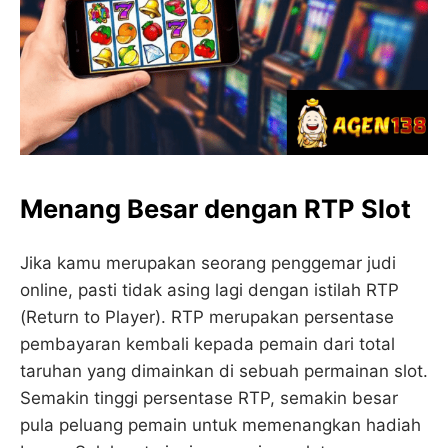
Menang Besar dengan RTP Slot
Jika kamu merupakan seorang penggemar judi
online, pasti tidak asing lagi dengan istilah RTP
(Return to Player). RTP merupakan persentase
pembayaran kembali kepada pemain dari total
taruhan yang dimainkan di sebuah permainan slot.
Semakin tinggi persentase RTP, semakin besar
pula peluang pemain untuk memenangkan hadiah